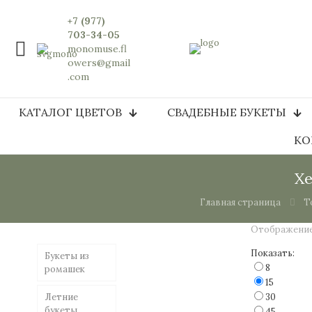
+7 (977)
703-34-05
monomuse.fl
owers@gmail
.com
КАТАЛОГ ЦВЕТОВ
СВАДЕБНЫЕ БУКЕТЫ
КО
Х
Главная страница
Т
Отображение 
Показать:
Букеты из
8
ромашек
15
Летние
30
букеты
45