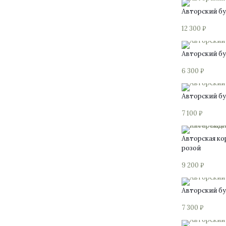
Авторский бу
12 300
₽
Авторский бу
6 300
₽
Авторский бу
7 100
₽
Авторская ко
розой
9 200
₽
Авторский бу
7 300
₽