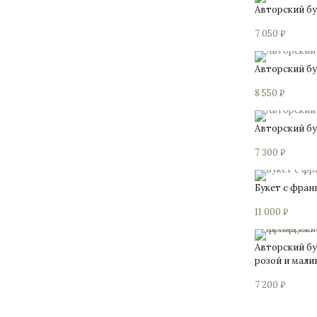
Авторский бу
7 050
₽
Авторский б
8 550
₽
Авторский бу
7 300
₽
Этот
Букет с фран
товар
имеет
11 000
₽
несколько
вариаций.
Опции
Авторский бу
можно
розой и мали
выбрать
на
7 200
₽
странице
товара.