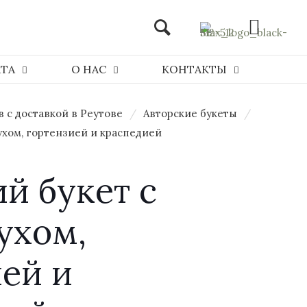
АТА
О НАС
КОНТАКТЫ
в с доставкой в Реутове
/
Авторские букеты
/
ухом, гортензией и краспедией
й букет с
ухом,
ей и