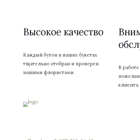
выбрать
на
странице
Высокое качество
Вни
товара.
обс
Каждый бутон в ваших букетах
тщательно отобран и проверен
В работе
нашими флористами.
пожелан
клиента.
Россия, Московская область, Реутов, Юбилейны
мы откроем вам шлагбаум)