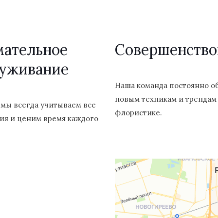
мательное
Cовершенство
луживание
Наша команда постоянно о
новым техникам и трендам
 мы всегда учитываем все
флористике.
ия и ценим время каждого
й проспект, 40 (позвоните