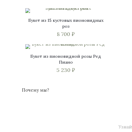
Букет из 15 кустовых пионовидных
роз
8 700
₽
Букет из пионовидной розы Ред
Пиано
5 230
₽
Этот
товар
Почему мы?
имеет
несколько
вариаций.
Опции
Узнай
можно