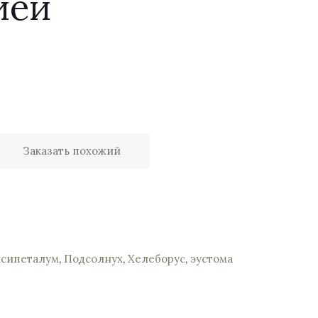
ией
Заказать похожий
сипеталум
,
Подсолнух
,
Хелеборус
,
эустома