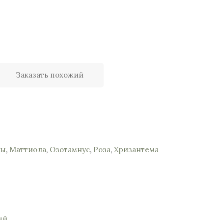
Заказать похожий
зы
,
Маттиола
,
Озотамнус
,
Роза
,
Хризантема
ый