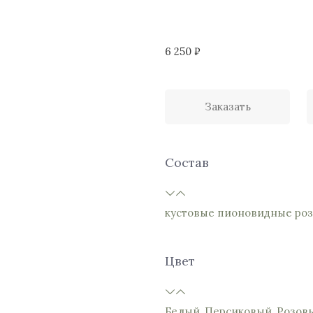
6 250
₽
Заказать
Состав
кустовые пионовидные ро
Цвет
Белый
,
Персиковый
,
Розов