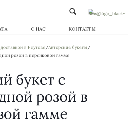
АТА
О НАС
КОНТАКТЫ
 доставкой в Реутове
/
Авторские букеты
/
дной розой в персиковой гамме
й букет с
дной розой в
вой гамме