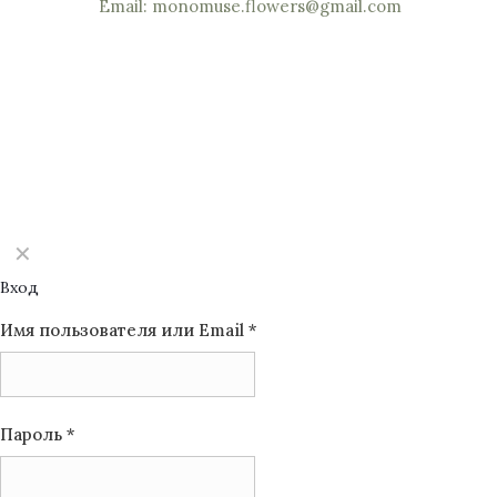
Email: monomuse.flowers@gmail.com
©2025 Monomuse
✕
Вход
Имя пользователя или Email
*
Пароль
*