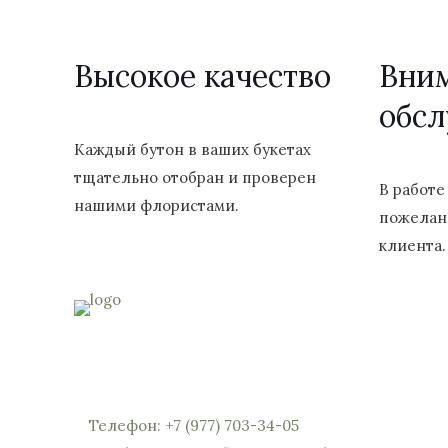
Высокое качество
Вни
обс
Каждый бутон в ваших букетах
тщательно отобран и проверен
В работе
нашими флористами.
пожелан
клиента.
Россия, Московская область, Реутов, Юбилейный
мы откроем вам шлагбаум)
Телефон: +7 (977) 703-34-05