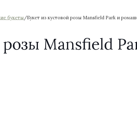
кие букеты
/
Букет из кустовой розы Mansfield Park и ромаш
 розы Mansfield P