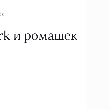
ек
ark и ромашек