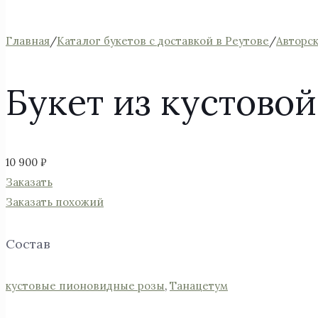
Главная
/
Каталог букетов с доставкой в Реутове
/
Авторс
Букет из кустовой
10 900
₽
Заказать
Заказать похожий
Состав
кустовые пионовидные розы
,
Танацетум