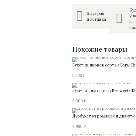
Бу
Быстрая
у в
доставка
за 
час
Похожие товары
Букет из пионов сорта «Coral C
6 330
₽
Этот
Букет из роз сорта «Be sweet» 1
товар
имеет
6 600
₽
несколько
вариаций.
Опции
Дуобукет из ромашек и диантус
можно
выбрать
4 980
₽
на