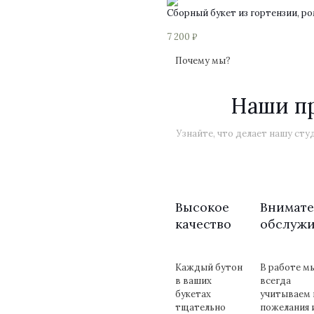
странице
Сборный букет из гортензии, р
товара.
7 200
₽
Почему мы?
Наши п
Узнайте, что делает нашу ст
Высокое
Внимате
качество
обслуж
Каждый бутон
В работе м
в ваших
всегда
букетах
учитываем 
тщательно
пожелания 