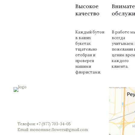
товара.
Высокое
Внимате
качество
обслуж
Каждый бутон
В работе м
в ваших
всегда
букетах
учитываем 
тщательно
пожелания 
отобран и
ценим врем
проверен
каждого
нашими
клиента.
флористами.
Россия, Московская область, Реутов,
Юбилейный проспект, 40 (позвоните мы
откроем вам шлагбаум)
Телефон: +7 (977) 703-34-05
Email: monomuse.flowers@gmail.com