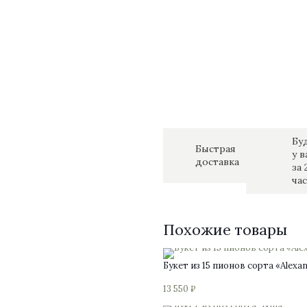
Бу
Быстрая
у в
доставка
за 
час
Похожие товары
Букет из 15 пионов сорта «Alexa
13 550
₽