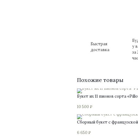
Бу
Быстрая
у 
доставка
за 
ча
Похожие товары
Букет их 11 пионов сорта «Pill
10 500
₽
Сборный букет с французско
6 650
₽