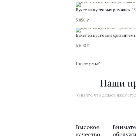
Букет из кустовых ромашек 23
5 850
₽
Букет из кустовой хризантемы 
5 600
₽
Почему мы?
Наши п
Узнайте, что делает нашу ст
Высокое
Внимате
качество
обслуж