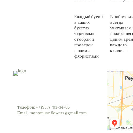
Каждый бутон
В работе м
в ваших
всегда
букетах
учитываем 
тщательно
пожелания 
отобран и
ценим врем
проверен
каждого
нашими
клиента.
флористами.
Россия, Московская область, Реутов,
Юбилейный проспект, 40 (позвоните мы
откроем вам шлагбаум)
Телефон: +7 (977) 703-34-05
Email: monomuse.flowers@gmail.com