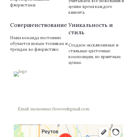
учитываем все пожелания и
флористами.
ценим время каждого
клиента.
Cовершенствование
Уникальность и
стиль
Наша команда постоянно
обучается новым техникам и
Создаем эксклюзивные и
трендам во флористике.
стильные цветочные
композиции, по приятным
ценам.
Россия, Московская область, Реутов, Юбилейный
проспект, 40 (позвоните мы откроем вам шлагбаум)
Телефон: +7 (977) 703-34-05
Email: monomuse.flowers@gmail.com