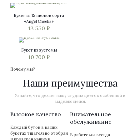
можно
выбрать
на
Букет из 15 пионов сорта
странице
«Angel Cheeks»
товара.
13 550
₽
Букет из эустомы
10 700
₽
Почему мы?
Наши преимущества
Узнайте, что делает нашу студию цветов особенной и
выделяющейся.
Высокое качество
Внимательное
обслуживание
Каждый бутон в ваших
букетах тщательно отобран
В работе мы всегда
и проверен нашими