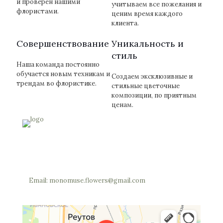
и проверен нашими
учитываем все пожелания и
флористами.
ценим время каждого
клиента.
Cовершенствование
Уникальность и
стиль
Наша команда постоянно
обучается новым техникам и
Создаем эксклюзивные и
трендам во флористике.
стильные цветочные
композиции, по приятным
ценам.
Россия, Московская область, Реутов, Юбилейный
проспект, 40 (позвоните мы откроем вам шлагбаум)
Телефон: +7 (977) 703-34-05
Email: monomuse.flowers@gmail.com