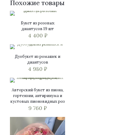
Похожие товары
Букет из розовых
диантусов 19 шт
4 400
₽
Дуобукет из ромашек и
диантусов
4 980
₽
Авторский букет из пиона,
гортензии, антиринума и
кустовых пионовидных роз
9 760
₽