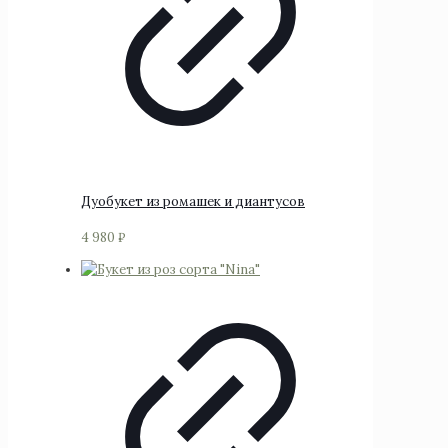
Дуобукет из ромашек и диантусов
4 980
₽