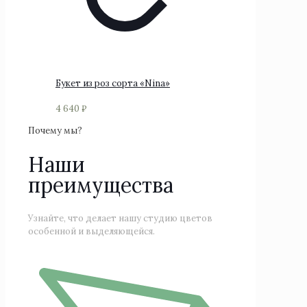
Букет из роз сорта «Nina»
4 640
₽
Этот
Почему мы?
товар
имеет
Наши
несколько
преимущества
вариаций.
Опции
можно
Узнайте, что делает нашу студию цветов
выбрать
особенной и выделяющейся.
на
странице
товара.