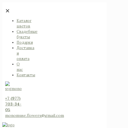
✕
Каталог
цветов
Свадебные
букеты
Подарки
Доставка
и
оплата
О
нас
Контакты
+7 (977)
703-34-
05
monomuse.flowers@gmail.com