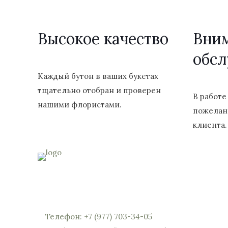
Высокое качество
Вни
обс
Каждый бутон в ваших букетах
тщательно отобран и проверен
В работе
нашими флористами.
пожелан
клиента.
Россия, Московская область, Реутов, Юбилейны
мы откроем вам шлагбаум)
Телефон: +7 (977) 703-34-05