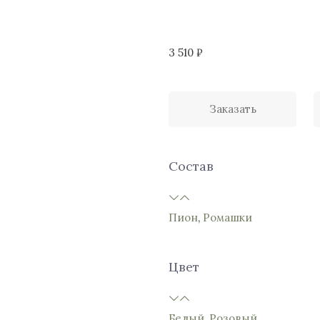
3 510
₽
Заказать
Состав
Пион
,
Ромашки
Цвет
Белый
,
Розовый