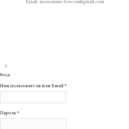
Email: monomuse.flowers@gmail.com
©2025 Monomuse
✕
Вход
Имя пользователя или Email
*
Пароль
*