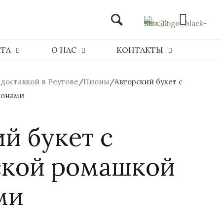
АТА
О НАС
КОНТАКТЫ
 доставкой в Реутове
/
Пионы
/
Авторский букет с
ионами
й букет с
кой ромашкой
ми