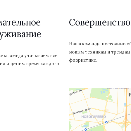
мательное
Cовершенство
луживание
Наша команда постоянно о
новым техникам и трендам
 мы всегда учитываем все
флористике.
ия и ценим время каждого
й проспект, 40 (позвоните