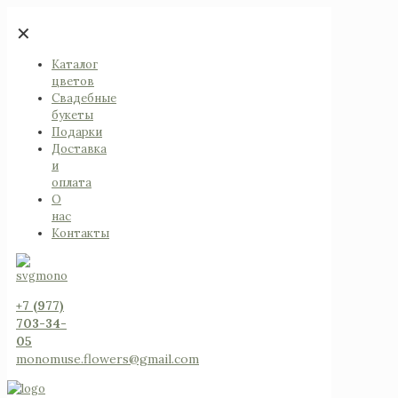
✕
Каталог
цветов
Свадебные
букеты
Подарки
Доставка
и
оплата
О
нас
Контакты
+7 (977)
703-34-
05
monomuse.flowers@gmail.com