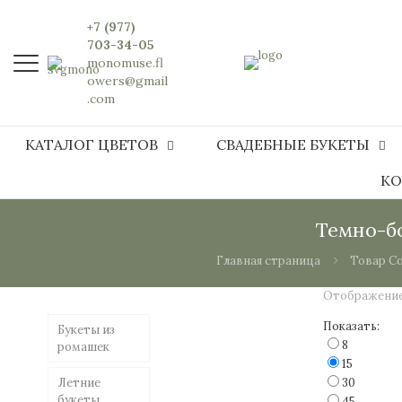
+7 (977)
703-34-05
monomuse.fl
owers@gmail
.com
КАТАЛОГ ЦВЕТОВ
СВАДЕБНЫЕ БУКЕТЫ
КО
Темно-б
Главная страница
Товар Со
Отображение
Показать:
Букеты из
8
ромашек
15
Летние
30
букеты
45