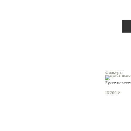
Фильтры
Букет невес
16 200
₽