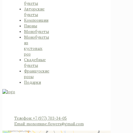
букеты
Авторские
букеты
Композиции
Пионы
Монобукеты
Монобукеты
из
кустовых
роз
Свадебные
букеты
Французские
розы
Подарки
Россия, Московская область, Реутов, Юбилейный
проспект, 40 (позвоните мы откроем вам
шлагбаум)
Телефон: +7 (977) 703-34-05
Email: monomuse.flowers@gmail.com