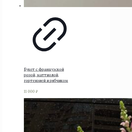
Букет с французской
розой, маттиолой,
гортензией и рябчиком
11 000
₽