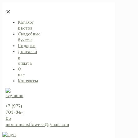
✕
Каталог
цветов
Свадебные
букеты
Подарки
Доставка
и
оплата
О
нас
Контакты
+7 (977)
703-34-
05
monomuse.flowers@gmail.com