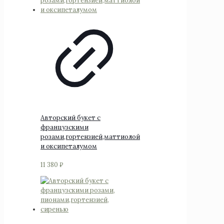
Авторский букет с
французскими
розами,гортензией,маттиолой
и оксипеталумом
11 380
₽