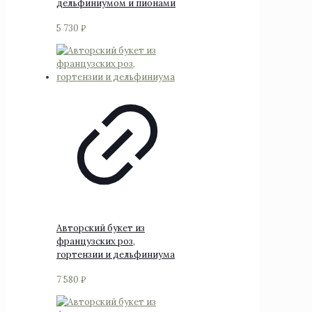
дельфиниумом и пионами
5 730
₽
Этот
товар
имеет
несколько
вариаций.
Опции
можно
выбрать
на
странице
товара.
Авторский букет из
французских роз,
гортензии и дельфиниума
7 580
₽