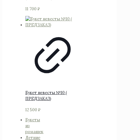
11 700
₽
Букет невесты №10 (
ПРЕДЗАКАЗ)
12 500
₽
Букеты
из
ромашек
Летние