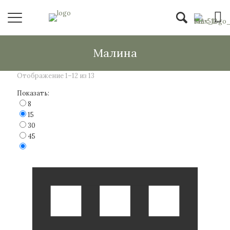
Малина
Отображение 1–12 из 13
Показать:
8
15
30
45