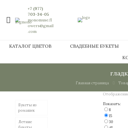
+7 (977)
703-34-05
monomuse.fl
owers@gmail
.com
КАТАЛОГ ЦВЕТОВ
СВАДЕБНЫЕ БУКЕТЫ
К
глад
Главная страница
Това
Отображение
Показать:
Букеты из
8
ромашек
15
Летние
30
букеты
45