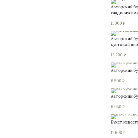
Авторский бу
гладиолусами
11 300
₽
Авторский бу
кустовой пи
13 200
₽
Авторский б
6 500
₽
Авторский б
6 050
₽
Букет невес
11 600
₽