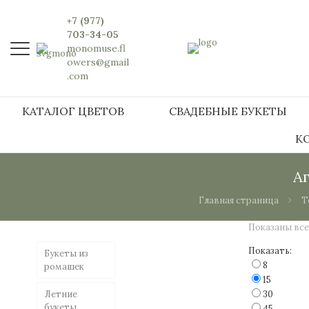
+7 (977)
703-34-05
monomuse.fl
owers@gmail
.com
КАТАЛОГ ЦВЕТОВ
СВАДЕБНЫЕ БУКЕТЫ
К
А
Главная страница
Т
Показаны все 
Показать:
Букеты из
8
ромашек
15
Летние
30
букеты
45