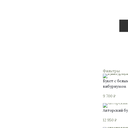
Фильтры
Букет с белы
вибурнумом
9 700
₽
Авторский бу
12 950
₽