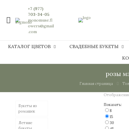
+7 (977)
703-34-05
monomuse.fl
owers@gmail
.com
КАТАЛОГ ЦВЕТОВ
СВАДЕБНЫЕ БУКЕТЫ
КО
розы м
Главная страница
Тов
Отображение
Показать:
Букеты из
8
ромашек
15
Летние
30
букеты
45