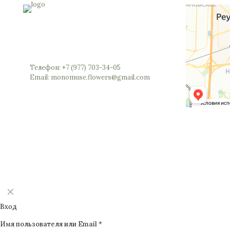
можно
выбрать
на
странице
Россия, Московская область, Реутов,
товара.
Юбилейный проспект, 40 (позвоните мы
откроем вам шлагбаум)
Телефон: +7 (977) 703-34-05
Email: monomuse.flowers@gmail.com
©2025 Monomuse
✕
Вход
Имя пользователя или Email
*