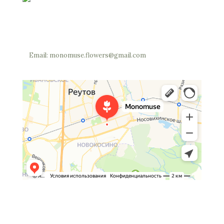
Россия, Московская область, Реутов, Юбилейный
проспект, 40 (позвоните мы откроем вам шлагбаум)
Телефон: +7 (977) 703-34-05
Email: monomuse.flowers@gmail.com