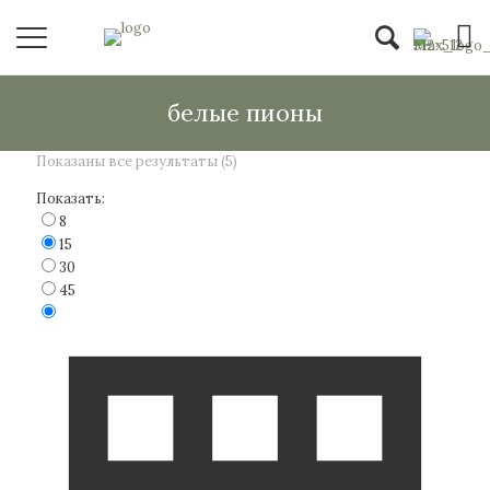
белые пионы
Показаны все результаты (5)
Показать:
8
15
30
45