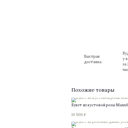
Бу
Быстрая
у 
доставка
за 
ча
Похожие товары
Букет из кустовой розы Mansf
10 900
₽