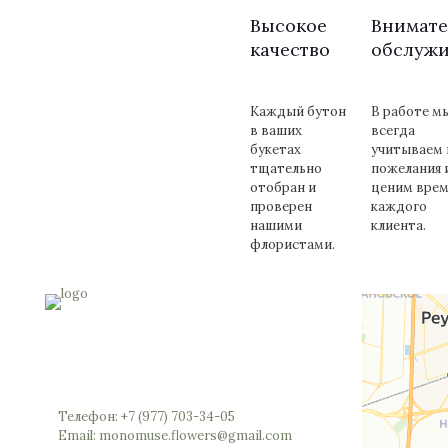
Высокое
Внимате
качество
обслуж
Каждый бутон
В работе м
в ваших
всегда
букетах
учитываем 
тщательно
пожелания 
отобран и
ценим врем
проверен
каждого
нашими
клиента.
флористами.
Россия, Московская область, Реутов,
Юбилейный проспект, 40 (позвоните мы
откроем вам шлагбаум)
Телефон: +7 (977) 703-34-05
Email: monomuse.flowers@gmail.com