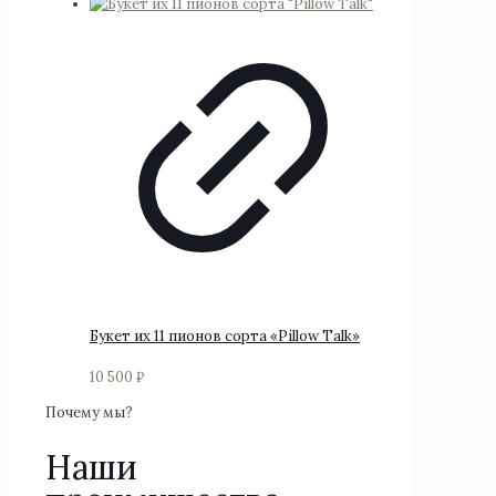
Этот
товар
имеет
несколько
вариаций.
Опции
можно
выбрать
на
странице
товара.
Букет их 11 пионов сорта «Pillow Talk»
10 500
₽
Почему мы?
Наши