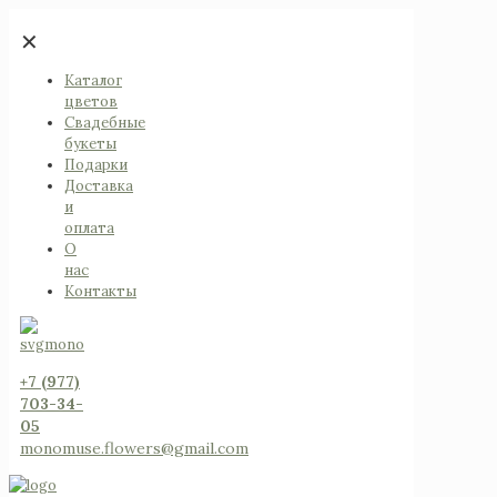
✕
Каталог
цветов
Свадебные
букеты
Подарки
Доставка
и
оплата
О
нас
Контакты
+7 (977)
703-34-
05
monomuse.flowers@gmail.com