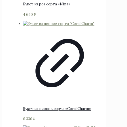
Букет из роз сорта «Nina»
4 640
₽
Этот
товар
имеет
несколько
вариаций.
Опции
можно
выбрать
на
странице
товара.
Букет из пионов сорта «Coral Charm»
6 330
₽