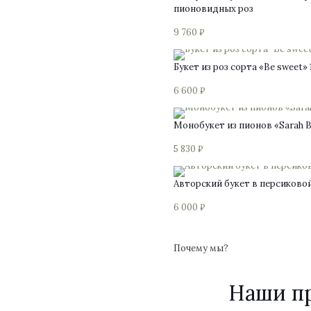
пионовидных роз
9 760
₽
Букет из роз сорта «Be sweet» 
6 600
₽
Монобукет из пионов «Sarah B
5 830
₽
Этот
Авторский букет в персиково
товар
имеет
6 000
₽
несколько
вариаций.
Опции
Почему мы?
можно
выбрать
на
Наши п
странице
товара.