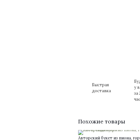
Бу
Быстрая
у 
доставка
за 
ча
Похожие товары
Авторский букет из пиона, го