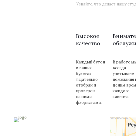
Узнайте, что делает нашу ст
Высокое
Внимате
качество
обслуж
Каждый бутон
В работе м
в ваших
всегда
букетах
учитываем 
тщательно
пожелания 
отобран и
ценим врем
проверен
каждого
нашими
клиента.
флористами.