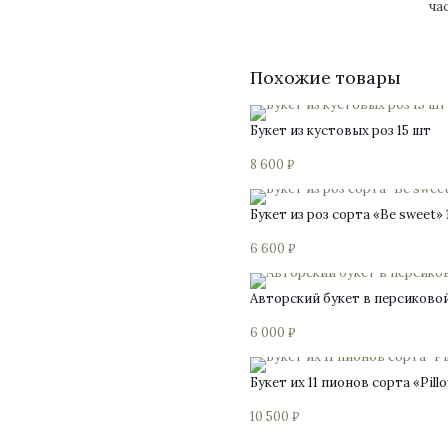
ча
Похожие товары
Букет из кустовых роз 15 шт
8 600
₽
Букет из роз сорта «Be sweet» 
6 600
₽
Авторский букет в персиково
6 000
₽
Букет их 11 пионов сорта «Pill
10 500
₽