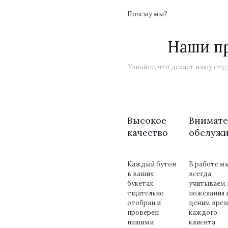
Почему мы?
Наши п
Узнайте, что делает нашу ст
Высокое
Внимате
качество
обслуж
Каждый бутон
В работе м
в ваших
всегда
букетах
учитываем 
тщательно
пожелания 
отобран и
ценим врем
проверен
каждого
нашими
клиента.