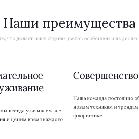
Наши преимущества
те, что делает нашу студию цветов особенной и выделяю
мательное
Cовершенство
луживание
Наша команда постоянно о
новым техникам и трендам
 мы всегда учитываем все
флористике.
ия и ценим время каждого