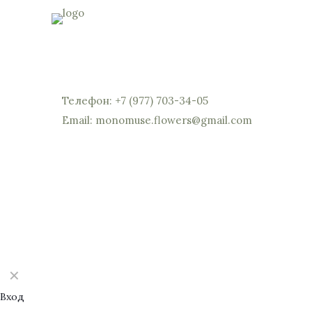
Россия, Московская область, Реутов, Юбилейны
мы откроем вам шлагбаум)
Телефон: +7 (977) 703-34-05
Email: monomuse.flowers@gmail.com
©2025 Monomuse
✕
Вход