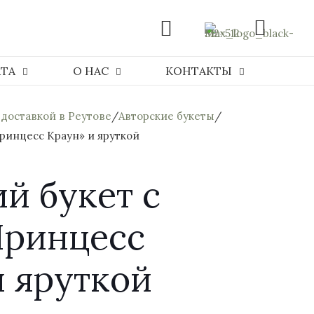
АТА
О НАС
КОНТАКТЫ
 доставкой в Реутове
/
Авторские букеты
/
Принцесс Краун» и яруткой
й букет с
Принцесс
и яруткой