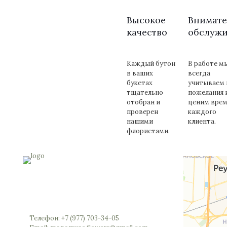
Высокое
Внимате
качество
обслуж
Каждый бутон
В работе м
в ваших
всегда
букетах
учитываем 
тщательно
пожелания 
отобран и
ценим врем
проверен
каждого
нашими
клиента.
флористами.
Россия, Московская область, Реутов,
Юбилейный проспект, 40 (позвоните мы
откроем вам шлагбаум)
Телефон: +7 (977) 703-34-05