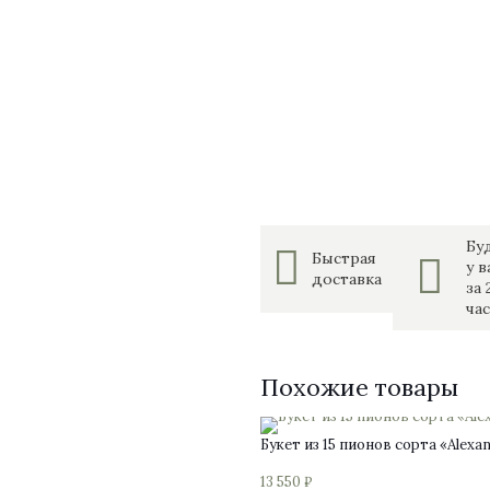
Бу
Быстрая
у в
доставка
за 
час
Похожие товары
Букет из 15 пионов сорта «Alexa
13 550
₽