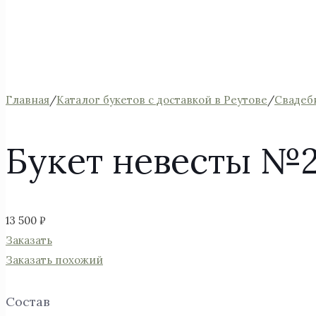
Главная
/
Каталог букетов с доставкой в Реутове
/
Свадеб
Букет невесты №
13 500
₽
Заказать
Заказать похожий
Состав